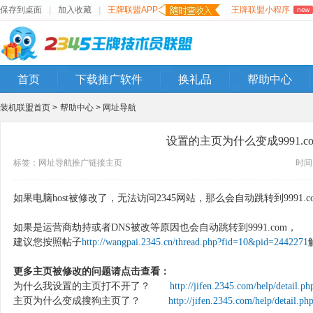
保存到桌面
|
加入收藏
|
王牌联盟APP
王牌联盟小程序
new
首页
下载推广软件
换礼品
帮助中心
装机联盟首页 >
帮助中心 >
网址导航
设置的主页为什么变成9991.c
标签：
网址导航
推广链接
主页
时间：
如果电脑host被修改了，无法访问2345网站，那么会自动跳转到9991.
如果是运营商劫持或者DNS被改等原因也会自动跳转到9991.com，
建议您按照帖子
http://wangpai.2345.cn/thread.php?fid=10&pid=2442271
更多主页被修改的问题请点击查看：
为什么我设置的主页打不开了？
http://jifen.2345.com/help/detail.p
主页为什么变成搜狗主页了？
http://jifen.2345.com/help/detail.ph