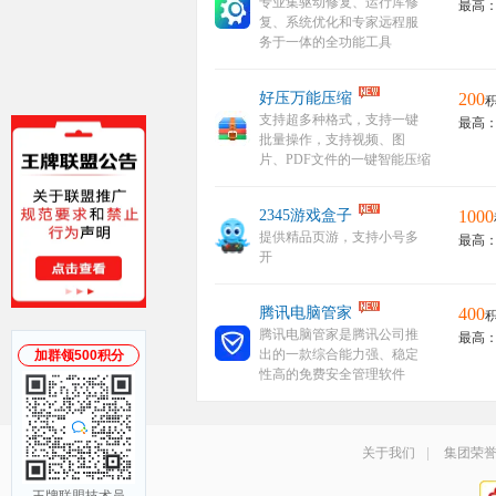
专业集驱动修复、运行库修
最高：
复、系统优化和专家远程服
务于一体的全功能工具
好压万能压缩
200
积
支持超多种格式，支持一键
最高：
批量操作，支持视频、图
片、PDF文件的一键智能压缩
2345游戏盒子
1000
提供精品页游，支持小号多
最高：
开
腾讯电脑管家
400
积
腾讯电脑管家是腾讯公司推
最高：
出的一款综合能力强、稳定
加群领500积分
性高的免费安全管理软件
关于我们
|
集团荣