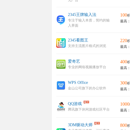
无广告
2345王牌输入法
100
积
专注于输入本质，简约的输
最高：
入界面
2345看图王
220
积
支持主流图片格式的浏览
最高：
爱奇艺
400
积
专业的网络视频播放平台
最高：
WPS Office
300
积
金山公司旗下的办公软件
最高：
QQ游戏
1000
腾讯旗下休闲游戏社区平台
最高：
3DM驱动大师
800
积