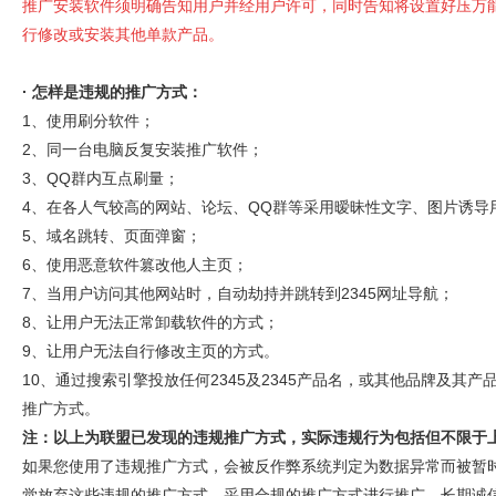
推广安装软件须明确告知用户并经用户许可，同时告知将设置好压万
行修改或安装其他单款产品。
·
怎样是违规的推广方式：
1、使用刷分软件；
2、同一台电脑反复安装推广软件；
3、QQ群内互点刷量；
4、在各人气较高的网站、论坛、QQ群等采用暧昧性文字、图片诱导
5、域名跳转、页面弹窗；
6、使用恶意软件篡改他人主页；
7、当用户访问其他网站时，自动劫持并跳转到2345网址导航；
8、让用户无法正常卸载软件的方式；
9、让用户无法自行修改主页的方式。
10、
通过搜索引擎投放任何2345及2345产品名，或其他品牌及其产
推广方式。
注：以上为联盟已发现的违规推广方式，实际违规行为包括但不限于
如果您使用了违规推广方式，会被反作弊系统判定为数据异常而被暂
觉放弃这些违规的推广方式，采用合规的推广方式进行推广。长期诚