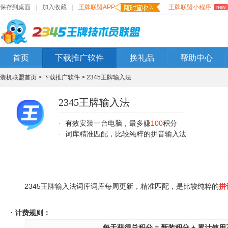
保存到桌面
|
加入收藏
|
王牌联盟APP
王牌联盟小程序
new
首页
下载推广软件
换礼品
帮助中心
装机联盟首页 >
下载推广软件 >
2345王牌输入法
2345王牌输入法
·
有效安装一台电脑，最多赚
100
积分
·
词库精准匹配，比较纯粹的拼音输入法
2345王牌输入法词库词库每周更新，
精准匹配，
是比较纯粹的
拼
·
计费规则：
每天获得总积分 = 新装积分
+ 累计使