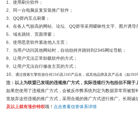
1、使用刷分软件；
2、同一台电脑反复安装推广软件；
3、QQ群内互点刷量；
4、在各人气较高的网站、论坛、QQ群等采用暧昧性文字、图片诱导
5、域名跳转、页面弹窗；
6、使用恶意软件篡改他人主页；
7、当用户访问其他网站时，自动劫持并跳转到2345网址导航；
8、让用户无法正常卸载软件的方式；
9、让用户无法自行修改主页的方式；
10、
通过搜索引擎投放任何2345及2345产品名，或其他品牌及其产品名（如3
注：以上为联盟已发现的违规推广方式，实际违规行为包括但不限于
如果您使用了违规推广方式，会被反作弊系统判定为数据异常而被暂
觉放弃这些违规的推广方式，采用合规的推广方式进行推广。长期诚
及以上就有涨价特权
哦！
点击查看信誉体系详情